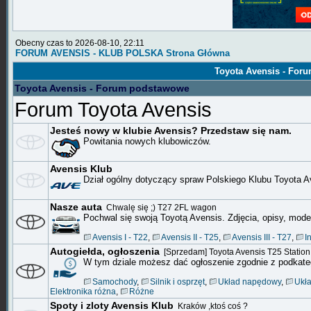
Obecny czas to 2026-08-10, 22:11
FORUM AVENSIS - KLUB POLSKA Strona Główna
Toyota Avensis - Fo
Toyota Avensis - Forum podstawowe
Forum Toyota Avensis
Jesteś nowy w klubie Avensis? Przedstaw się nam.
Powitania nowych klubowiczów.
Avensis Klub
Dział ogólny dotyczący spraw Polskiego Klubu Toyota A
Nasze auta
Chwalę się ;) T27 2FL wagon
Pochwal się swoją Toyotą Avensis. Zdjęcia, opisy, mode
Avensis I - T22
,
Avensis II - T25
,
Avensis III - T27
,
I
Autogiełda, ogłoszenia
[Sprzedam] Toyota Avensis T25 Station
W tym dziale możesz dać ogłoszenie zgodnie z podkate
Samochody
,
Silnik i osprzęt
,
Układ napędowy
,
Ukła
Elektronika różna
,
Różne
Spoty i zloty Avensis Klub
Kraków ,ktoś coś ?