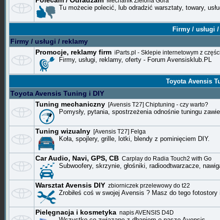
Polecam / Odradzam
Mechanik Zielona Góra
Tu możecie polecić, lub odradzić warsztaty, towary, usłu
Firmy / usługi 
Firmy / usługi / reklamy
Promocje, reklamy firm
iParts.pl - Sklepie internetowym z częśc
Firmy, usługi, reklamy, oferty - Forum Avensisklub.PL
Toyota Avensis T
Toyota Avensis Tuning i DIY
Tuning mechaniczny
[Avensis T27] Chiptuning - czy warto?
Pomysły, pytania, spostrzeżenia odnośnie tuningu zawie
Tuning wizualny
[Avensis T27] Felga
Koła, spojlery, grille, lotki, blendy z pominięciem DIY.
Car Audio, Navi, GPS, CB
Carplay do Radia Touch2 with Go
Subwoofery, skrzynie, głośniki, radioodtwarzacze, nawi
Warsztat Avensis DIY
zbiorniczek przelewowy do t22
Zrobiłeś coś w swojej Avensis ? Masz do tego fotostory 
Pielęgnacja i kosmetyka
napis AVENSIS D4D
Wszystko co związane z dbaniem o nasze Avensis.