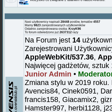
Nasi użytkownicy napisali
28448
postów, tematów
4557
Mamy
9823
zarejestrowanych użytkowników
Ostatnio zarejestrowana osoba:
KrzyK96
To forum odwiedzono już
2637312
razy
Na Forum jest
14
użytkowni
Zarejestrowani Użytkowni
AppleWebKit/537.36
,
App
Najwięcej gadżetów, sztuk
Junior Admin
•
Moderato
Zmiana stylu w 2019 roku. 
Avencis84
,
Cinek0591
,
Dar
francis158
,
Giacamix2
,
gi
Hamster997
,
herbi1128
,
j2