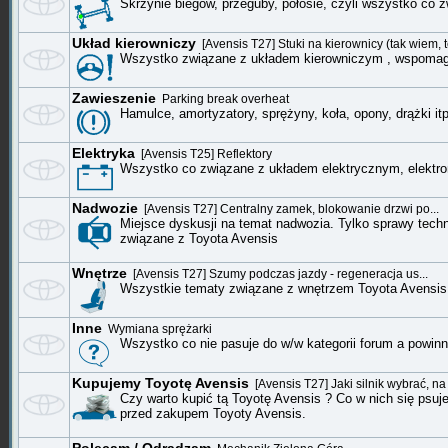
Skrzynie biegów, przeguby, półosie, czyli wszystko co 
Układ kierowniczy
[Avensis T27] Stuki na kierownicy (tak wiem, t
Wszystko związane z układem kierowniczym , wspomag
Zawieszenie
Parking break overheat
Hamulce, amortyzatory, sprężyny, koła, opony, drążki itp
Elektryka
[Avensis T25] Reflektory
Wszystko co związane z układem elektrycznym, elektro
Nadwozie
[Avensis T27] Centralny zamek, blokowanie drzwi po...
Miejsce dyskusji na temat nadwozia. Tylko sprawy techn
związane z Toyota Avensis
Wnętrze
[Avensis T27] Szumy podczas jazdy - regeneracja us...
Wszystkie tematy związane z wnętrzem Toyota Avensis
Inne
Wymiana sprężarki
Wszystko co nie pasuje do w/w kategorii forum a powinn
Kupujemy Toyotę Avensis
[Avensis T27] Jaki silnik wybrać, na
Czy warto kupić tą Toyotę Avensis ? Co w nich się psuje
przed zakupem Toyoty Avensis.