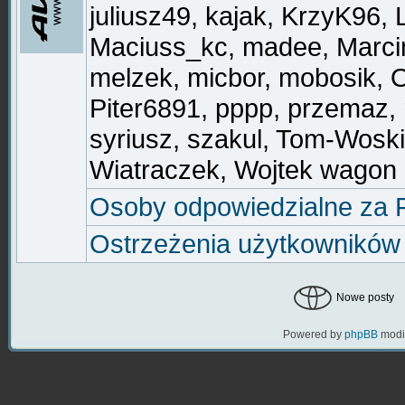
juliusz49
,
kajak
,
KrzyK96
,
Maciuss_kc
,
madee
,
Marci
melzek
,
micbor
,
mobosik
,
O
Piter6891
,
pppp
,
przemaz
,
syriusz
,
szakul
,
Tom-Woski
Wiatraczek
,
Wojtek wagon
Osoby odpowiedzialne za
Ostrzeżenia użytkowników
Nowe posty
Powered by
phpBB
modi