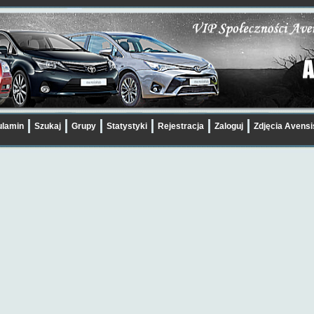
lamin
Szukaj
Grupy
Statystyki
Rejestracja
Zaloguj
Zdjęcia Avens