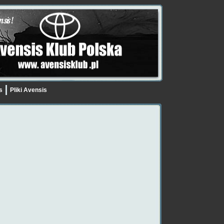
is
Pliki Avensis