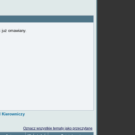
ć już omawiany.
d Kierowniczy
Oznacz wszystkie tematy jako przeczytane