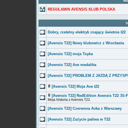
Waż
REGULAMIN AVENSIS KLUB POLSKA
T
Dobry, rzetelny elektryk znający świetnie t22
[Avensis T22] Nowy klubowicz z Wrocławia
[Avensis T22] moja Toyka
[Avensis T22] Ave medalika
[Avensis T22] PROBLEM Z JAZDĄ Z PRZYS
[Avensis T22] Moja Ave t22
[Avensis T22] RedEdition Avensis T22 3S-
Moja historia z Avensis T22.
[Avensis T22] Czerwona Avka z Warszawy
[Avensis T22] Zużycie paliwa w T22