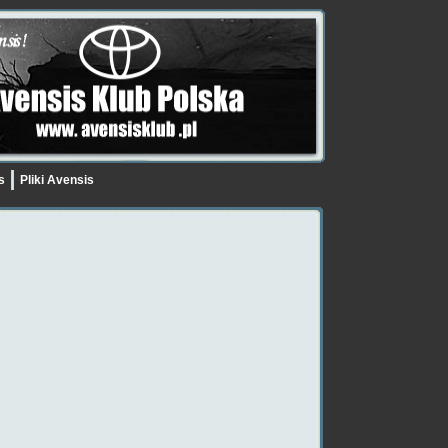
is
Pliki Avensis