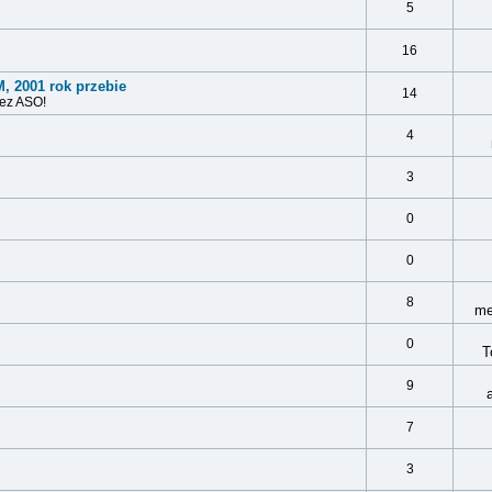
5
16
M, 2001 rok przebie
14
zez ASO!
4
3
0
0
8
me
0
T
9
7
3