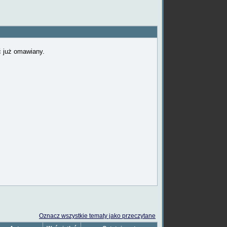
ć już omawiany.
Oznacz wszystkie tematy jako przeczytane