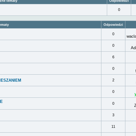
ne tematy
Odpowiedzi
0
ematy
Odpowiedzi
0
wacl
0
Ad
6
0
PIESZANIEM
2
0
FE
0
3
11