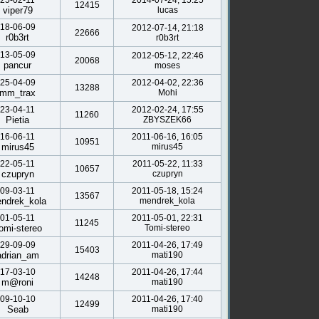
25-02-11
2014-07-24, 15:25
12415
viper79
lucas
18-06-09
2012-07-14, 21:18
22666
r0b3rt
r0b3rt
13-05-09
2012-05-12, 22:46
20068
pancur
moses
25-04-09
2012-04-02, 22:36
13288
mm_trax
Mohi
23-04-11
2012-02-24, 17:55
11260
Pietia
ZBYSZEK66
16-06-11
2011-06-16, 16:05
10951
mirus45
mirus45
22-05-11
2011-05-22, 11:33
10657
czupryn
czupryn
09-03-11
2011-05-18, 15:24
13567
ndrek_kola
mendrek_kola
01-05-11
2011-05-01, 22:31
11245
omi-stereo
Tomi-stereo
29-09-09
2011-04-26, 17:49
15403
adrian_am
mati190
17-03-10
2011-04-26, 17:44
14248
m@roni
mati190
09-10-10
2011-04-26, 17:40
12499
Seab
mati190