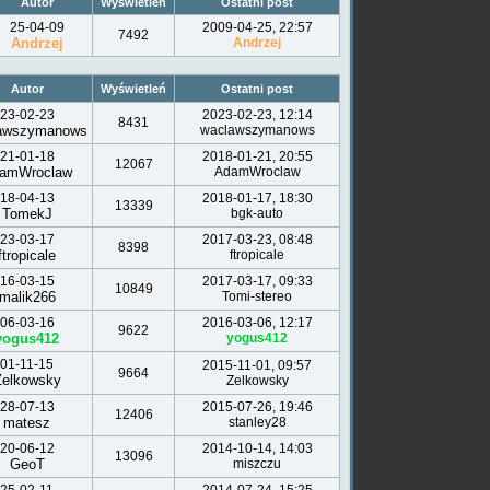
Autor
Wyświetleń
Ostatni post
25-04-09
2009-04-25, 22:57
7492
Andrzej
Andrzej
Autor
Wyświetleń
Ostatni post
23-02-23
2023-02-23, 12:14
8431
awszymanows
waclawszymanows
21-01-18
2018-01-21, 20:55
12067
amWroclaw
AdamWroclaw
18-04-13
2018-01-17, 18:30
13339
TomekJ
bgk-auto
23-03-17
2017-03-23, 08:48
8398
ftropicale
ftropicale
16-03-15
2017-03-17, 09:33
10849
malik266
Tomi-stereo
06-03-16
2016-03-06, 12:17
9622
yogus412
yogus412
01-11-15
2015-11-01, 09:57
9664
Zelkowsky
Zelkowsky
28-07-13
2015-07-26, 19:46
12406
matesz
stanley28
20-06-12
2014-10-14, 14:03
13096
GeoT
miszczu