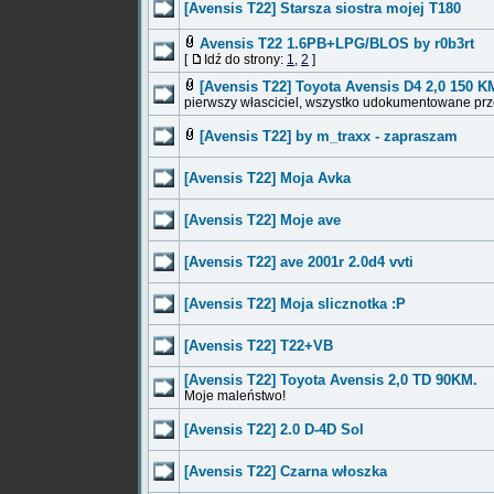
[Avensis T22] Starsza siostra mojej T180
Avensis T22 1.6PB+LPG/BLOS by r0b3rt
[
Idź do strony:
1
,
2
]
[Avensis T22] Toyota Avensis D4 2,0 150 K
pierwszy własciciel, wszystko udokumentowane pr
[Avensis T22] by m_traxx - zapraszam
[Avensis T22] Moja Avka
[Avensis T22] Moje ave
[Avensis T22] ave 2001r 2.0d4 vvti
[Avensis T22] Moja slicznotka :P
[Avensis T22] T22+VB
[Avensis T22] Toyota Avensis 2,0 TD 90KM.
Moje maleństwo!
[Avensis T22] 2.0 D-4D Sol
[Avensis T22] Czarna włoszka