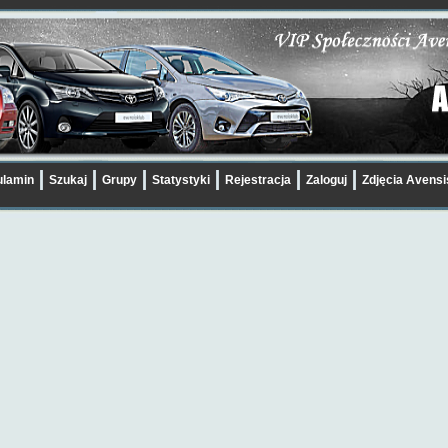
lamin
Szukaj
Grupy
Statystyki
Rejestracja
Zaloguj
Zdjęcia Avens