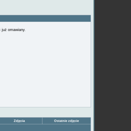
ć już omawiany.
Zdjęcia
Ostatnie zdjęcie