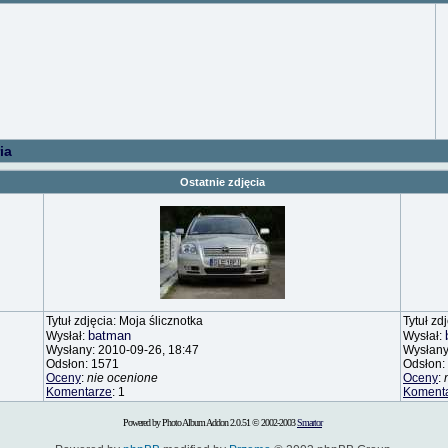
ia
Ostatnie zdjęcia
Tytuł zdjęcia: Moja ślicznotka
Tytuł zd
batman
Wysłał:
Wysłał:
Wysłany: 2010-09-26, 18:47
Wysłany
Odsłon: 1571
Odsłon:
Oceny
:
nie ocenione
Oceny
:
Komentarze
: 1
Koment
Powered by Photo Album Addon 2.0.51 © 2002-2003
Smartor