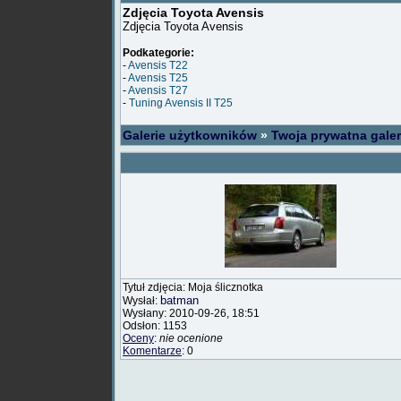
Zdjęcia Toyota Avensis
Zdjęcia Toyota Avensis
Podkategorie:
-
Avensis T22
-
Avensis T25
-
Avensis T27
-
Tuning Avensis II T25
Galerie użytkowników
»
Twoja prywatna galer
Tytuł zdjęcia: Moja ślicznotka
batman
Wysłał:
Wysłany: 2010-09-26, 18:51
Odsłon: 1153
Oceny
:
nie ocenione
Komentarze
: 0