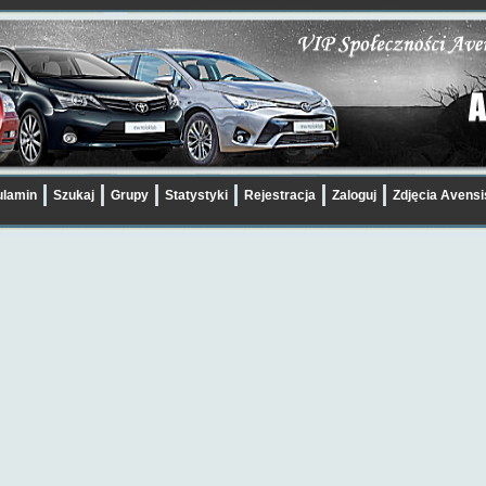
lamin
Szukaj
Grupy
Statystyki
Rejestracja
Zaloguj
Zdjęcia Avens