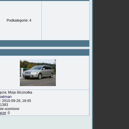
Podkategorie: 4
jęcia: Moja ślicznotka
batman
: 2010-09-26, 18:45
 1383
nie ocenione
arze
: 0