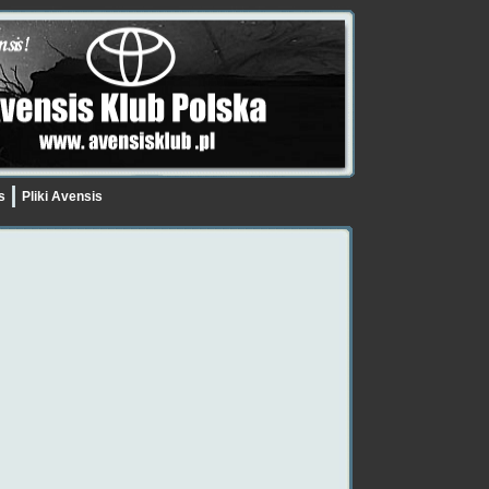
is
Pliki Avensis