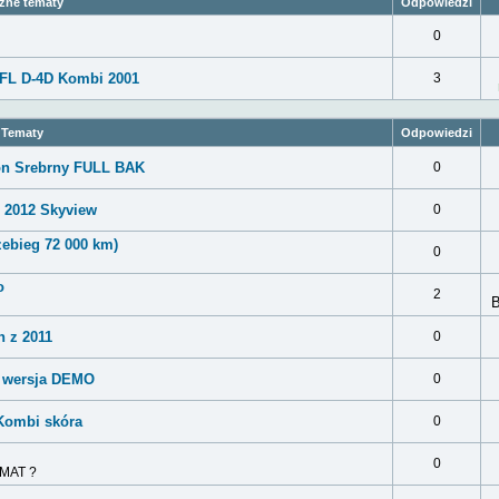
ne tematy
Odpowiedzi
0
 FL D-4D Kombi 2001
3
Tematy
Odpowiedzi
on Srebrny FULL BAK
0
e 2012 Skyview
0
zebieg 72 000 km)
0
o
2
n z 2011
0
e wersja DEMO
0
/Kombi skóra
0
0
MAT ?