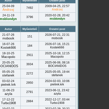
Autor
Wyświetleń
Ostatni post
25-04-09
2009-04-25, 22:57
7492
Andrzej
Andrzej
24-11-19
2020-02-28, 20:42
3796
msblondyn
msblondyn
Autor
Wyświetleń
Ostatni post
21-07-26
2026-07-21, 22:31
151
mobosik
mobosik
16-07-26
2026-07-16, 15:21
184
Kostek666
Kostek666
18-10-25
2025-10-18, 12:15
2911
Macopolo
Macopolo
20-05-25
2025-06-06, 08:16
3934
BOCIANIDOS
BOCIANIDOS
05-05-25
2025-05-05, 19:44
2272
stefanek
stefanek
03-02-24
2024-02-03, 10:06
2950
pietrek.krk
pietrek.krk
11-06-23
2023-06-11, 23:42
2791
azyla
azyla
17-12-22
2022-12-17, 03:44
2884
Turbo1908
Turbo1908
10-07-22
2022-07-29, 20:32