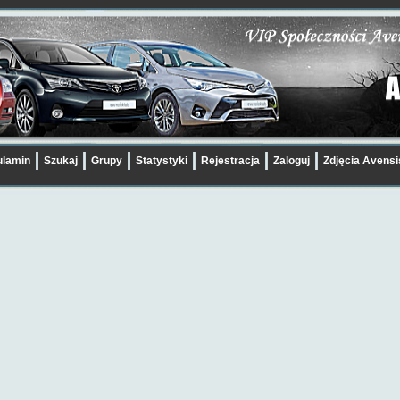
lamin
Szukaj
Grupy
Statystyki
Rejestracja
Zaloguj
Zdjęcia Avens