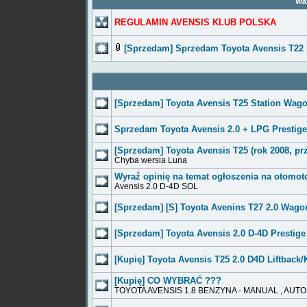
Waż
REGULAMIN AVENSIS KLUB POLSKA
[Sprzedam] Sprzedam Toyota Avensis T22
[Sprzedam] Toyota Avensis T25 Station Wag
Sprzedam Toyota Avensis 2.0 + LPG Prestig
[Sprzedam] Toyota Avensis T25 (rok 2008, pr
Chyba wersia Luna
Wyraź opinię na temat ogłoszenia na otomot
Avensis 2.0 D-4D SOL
[Sprzedam] [S] Toyota Avenins T27 2.0 Wago
[Sprzedam] Toyota Avensis 2.0 D-4D Prestig
[Kupię] Toyota Avensis T25 2.0 D4D Liftback
[Kupię] CO WYBRAĆ ???
TOYOTA AVENSIS 1.8 BENZYNA - MANUAL , AUTO