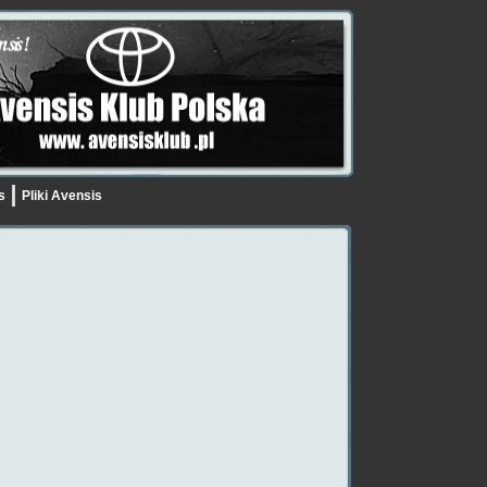
is
Pliki Avensis