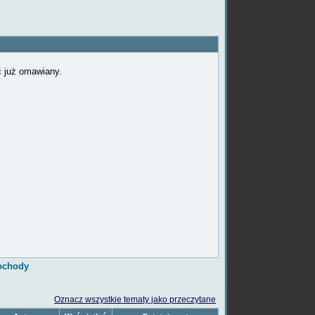
ć już omawiany.
chody
Oznacz wszystkie tematy jako przeczytane