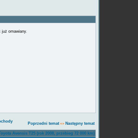
ć już omawiany.
chody
Poprzedni temat
Następny temat
«»
oyota Avensis T25 (rok 2008, przebieg 72 000 km)