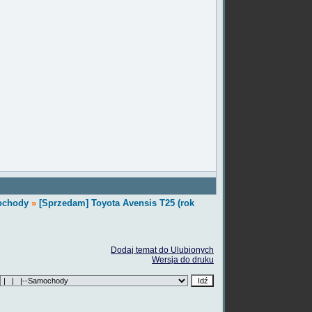
chody
»
[Sprzedam] Toyota Avensis T25 (rok
Dodaj temat do Ulubionych
Wersja do druku