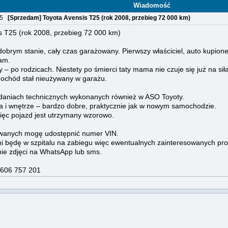
Wiadomość
:15
[Sprzedam] Toyota Avensis T25 (rok 2008, przebieg 72 000 km)
 T25 (rok 2008, przebieg 72 000 km)
brym stanie, cały czas garażowany. Pierwszy właściciel, auto kupion
am.
 – po rodzicach. Niestety po śmierci taty mama nie czuje się już na si
mochód stał nieużywany w garażu.
adaniach technicznych wykonanych również w ASO Toyoty.
ka i wnętrze – bardzo dobre, praktycznie jak w nowym samochodzie.
więc pojazd jest utrzymany wzorowo.
owanych mogę udostępnić numer VIN.
 dni będę w szpitalu na zabiegu więc ewentualnych zainteresowanych p
nie zdjęci na WhatsApp lub sms.
 606 757 201