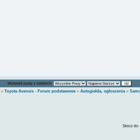
Wyświetl posty z ostatnich:
»
Toyota Avensis - Forum podstawowe
»
Autogiełda, ogłoszenia
»
Samo
Skocz do: