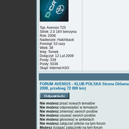
Typ: Avensis T25
Silnik: 2.0 16V benzyna
Rok: 2006
Nadwozie: Hatchback
Pomógł: 53 razy
Wiek: 38
Imię: Tomek
Dołączył: 12 Lut 2009
Posty: 339
Posty: 5036
Skąd: Internet ASO
FORUM AVENSIS - KLUB POLSKA Strona Główna
2008, przebieg 72 000 km)
Nie możesz
pisać nowych tematów
Nie możesz
odpowiadać w tematach
Nie możesz
zmieniać swoich postów
Nie możesz
usuwać swoich postów
Nie możesz
głosować w ankietach
Nie możesz
załączać plików na tym forum
Możesz
ściągać załączniki na tym forum