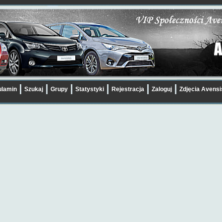
lamin
Szukaj
Grupy
Statystyki
Rejestracja
Zaloguj
Zdjęcia Avens