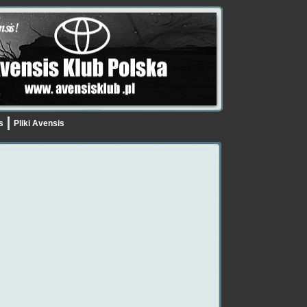
is
Pliki Avensis