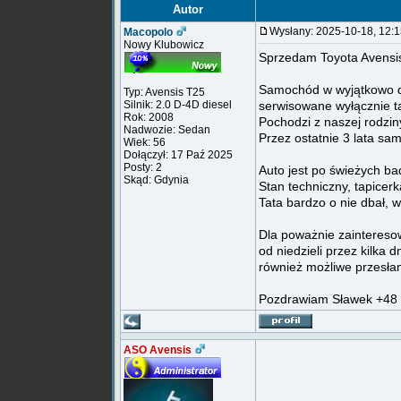
Autor
Wysłany: 2025-10-18, 12
Macopolo
Nowy Klubowicz
Sprzedam Toyota Avensis
Samochód w wyjątkowo do
Typ: Avensis T25
Silnik: 2.0 D-4D diesel
serwisowane wyłącznie t
Rok: 2008
Pochodzi z naszej rodziny
Nadwozie: Sedan
Przez ostatnie 3 lata sa
Wiek: 56
Dołączył: 17 Paź 2025
Posty: 2
Auto jest po świeżych b
Skąd: Gdynia
Stan techniczny, tapicer
Tata bardzo o nie dbał, 
Dla poważnie zainteres
od niedzieli przez kilka
również możliwe przesła
Pozdrawiam Sławek +48
ASO Avensis