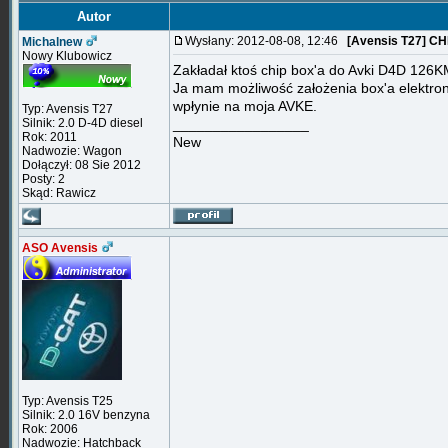
Autor
Wysłany: 2012-08-08, 12:46
[Avensis T27] C
Michalnew
Nowy Klubowicz
Zakładał ktoś chip box'a do Avki D4D 126
Ja mam możliwość założenia box'a elektroni
wpłynie na moja AVKE.
Typ: Avensis T27
Silnik: 2.0 D-4D diesel
_________________
Rok: 2011
New
Nadwozie: Wagon
Dołączył: 08 Sie 2012
Posty: 2
Skąd: Rawicz
ASO Avensis
Typ: Avensis T25
Silnik: 2.0 16V benzyna
Rok: 2006
Nadwozie: Hatchback