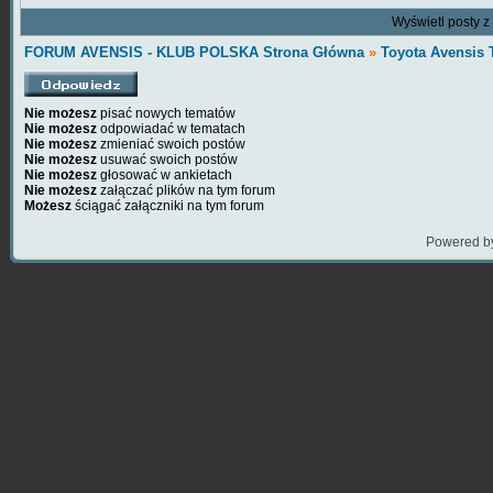
Wyświetl posty z
FORUM AVENSIS - KLUB POLSKA Strona Główna
»
Toyota Avensis 
Nie możesz
pisać nowych tematów
Nie możesz
odpowiadać w tematach
Nie możesz
zmieniać swoich postów
Nie możesz
usuwać swoich postów
Nie możesz
głosować w ankietach
Nie możesz
załączać plików na tym forum
Możesz
ściągać załączniki na tym forum
Powered b