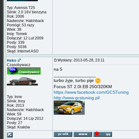
Typ: Avensis T25
Silnik: 2.0 16V benzyna
Rok: 2006
Nadwozie: Hatchback
Pomógł: 53 razy
Wiek: 38
Imię: Tomek
Dołączył: 12 Lut 2009
Posty: 339
Posty: 5036
Skąd: Internet ASO
Wysłany: 2013-05-28, 23:11
Heko
Czasobywacz
na 5
_________________
turbo żyje, turbo pije
Focus ST 2.0t EB 250/320KM
https://www.facebook.com/GCSTuning
Typ: Inne
http://www.gcstuning.pl/
Silnik: Inny
Rok: 2013
Nadwozie: Hatchback
Wiek: 59
Dołączył: 14 Lip 2012
Posty: 27
Skąd: Kraków