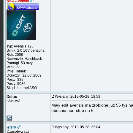
ASO Avensis
Typ: Avensis T25
Silnik: 2.0 16V benzyna
Rok: 2006
Nadwozie: Hatchback
Pomógł: 53 razy
Wiek: 38
Imię: Tomek
Dołączył: 12 Lut 2009
Posty: 339
Posty: 5036
Skąd: Internet ASO
Delux
Wysłany: 2013-05-28, 18:59
[
Usunięty
]
Mały edit avensis ma zrobione już 55 tyś n
obecnie non-stop na 6.
Wysłany: 2013-05-28, 23:04
jerrry
Czasobywacz