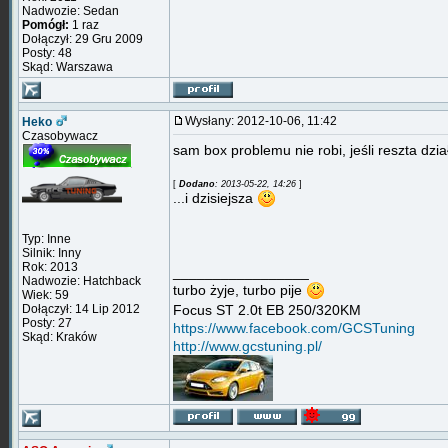
Nadwozie: Sedan
Pomógł:
1 raz
Dołączył: 29 Gru 2009
Posty: 48
Skąd: Warszawa
Wysłany: 2012-10-06, 11:42
Heko
Czasobywacz
sam box problemu nie robi, jeśli reszta dzi
[
Dodano
: 2013-05-22, 14:26
]
...i dzisiejsza
Typ: Inne
Silnik: Inny
Rok: 2013
_________________
Nadwozie: Hatchback
turbo żyje, turbo pije
Wiek: 59
Dołączył: 14 Lip 2012
Focus ST 2.0t EB 250/320KM
Posty: 27
https://www.facebook.com/GCSTuning
Skąd: Kraków
http://www.gcstuning.pl/