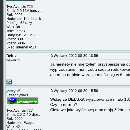
Typ: Avensis T25
Silnik: 2.0 16V benzyna
Rok: 2006
Nadwozie: Hatchback
Pomógł: 53 razy
Wiek: 38
Imię: Tomek
Dołączył: 12 Lut 2009
Posty: 339
Posty: 5036
Skąd: Internet ASO
Delux
Wysłany: 2012-08-30, 10:59
[
Usunięty
]
Ja niestety nie mierzyłem przyśpieszenia d
wyprzedzaniu i nie trzeba często redukowa
ale moja ogólnie w trasie mieści się w 6l 
Wysłany: 2012-08-30, 15:58
jerrry
Czasobywacz
Widzę że
DELUXA
wyjściowo ave miało 13
Czy to norma?
Ciekawe jaką wyjściową moc mają 3 letnie 
Typ: Avensis T27
Silnik: 2.0 D-4D diesel
Rok: 2009
Nadwozie: Wagon
Wiek: 42