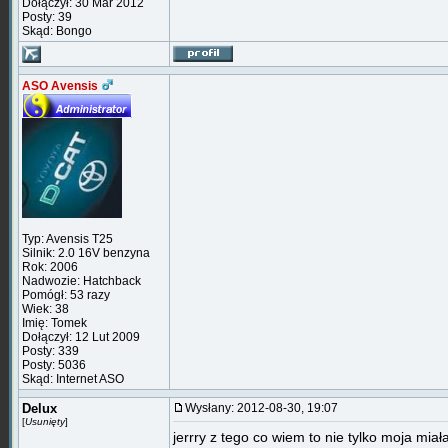
Dołączył: 30 Mar 2012
Posty: 39
Skąd: Bongo
ASO Avensis
Typ: Avensis T25
Silnik: 2.0 16V benzyna
Rok: 2006
Nadwozie: Hatchback
Pomógł: 53 razy
Wiek: 38
Imię: Tomek
Dołączył: 12 Lut 2009
Posty: 339
Posty: 5036
Skąd: Internet ASO
Delux
Wysłany: 2012-08-30, 19:07
[
Usunięty
]
jerrry z tego co wiem to nie tylko moja miał