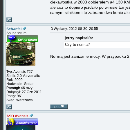
ciekawostka w 2003 dobierałem a4 130 KM
ale cóż to dopiero jeździło po wirusie tzn j
samym silnikiem i te zabrane dwa konie a
Wysłany: 2012-08-30, 20:55
Schwefel
Śpi na forum
jerrry napisał/a:
Czy to norma?
Normą jest zaniżanie mocy. W przypadku 2
Typ: Avensis T27
Silnik: 2.0 Valvematic
Rok: 2009
Nadwozie: Sedan
Pomógł:
46 razy
Dołączył: 27 Cze 2011
Posty: 961
Skąd: Warszawa
ASO Avensis