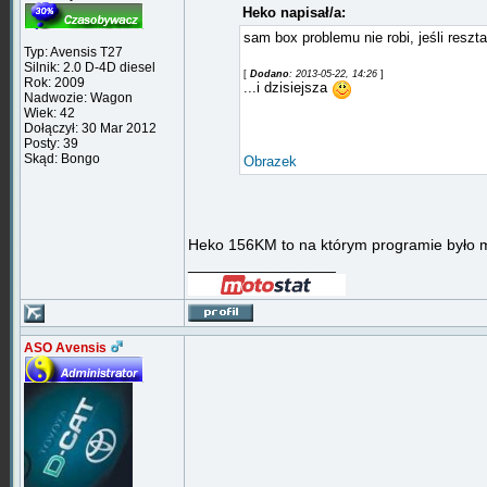
Heko napisał/a:
sam box problemu nie robi, jeśli reszt
Typ: Avensis T27
Silnik: 2.0 D-4D diesel
[
Dodano
: 2013-05-22, 14:26
]
Rok: 2009
...i dzisiejsza
Nadwozie: Wagon
Wiek: 42
Dołączył: 30 Mar 2012
Posty: 39
Skąd: Bongo
Obrazek
Heko 156KM to na którym programie było 
_________________
ASO Avensis