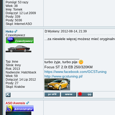
Pomógł: 53 razy
Wiek: 38
Imię: Tomek
Dołączył: 12 Lut 2009
Posty: 339
Posty: 5036
Skąd: Internet ASO
Wysłany: 2012-08-14, 21:39
Heko
Czasobywacz
...za niewiele więcej możesz mieć oryginal
_________________
Typ: Inne
turbo żyje, turbo pije
Silnik: Inny
Focus ST 2.0t EB 250/320KM
Rok: 2013
https://www.facebook.com/GCSTuning
Nadwozie: Hatchback
Wiek: 59
http://www.gcstuning.pl/
Dołączył: 14 Lip 2012
Posty: 27
Skąd: Kraków
ASO Avensis