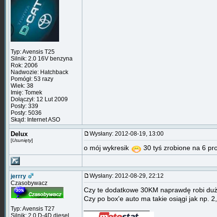
Typ: Avensis T25
Silnik: 2.0 16V benzyna
Rok: 2006
Nadwozie: Hatchback
Pomógł: 53 razy
Wiek: 38
Imię: Tomek
Dołączył: 12 Lut 2009
Posty: 339
Posty: 5036
Skąd: Internet ASO
Delux
Wysłany: 2012-08-19, 13:00
[
Usunięty
]
o mój wykresik
30 tyś zrobione na 6 pr
Wysłany: 2012-08-29, 22:12
jerrry
Czasobywacz
Czy te dodatkowe 30KM naprawdę robi dużą
Czy po box'e auto ma takie osiągi jak np. 
_________________
Typ: Avensis T27
Silnik: 2.0 D-4D diesel