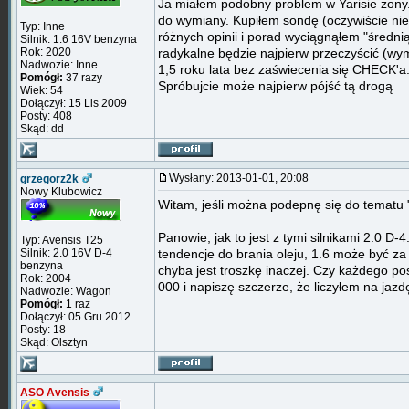
Ja miałem podobny problem w Yarisie żony. 
do wymiany. Kupiłem sondę (oczywiście nie
Typ: Inne
różnych opinii i porad wyciągnąłem "średn
Silnik: 1.6 16V benzyna
Rok: 2020
radykalne będzie najpierw przeczyścić (wym
Nadwozie: Inne
1,5 roku lata bez zaświecenia się CHECK'a
Pomógł:
37 razy
Spróbujcie może najpierw pójść tą drogą
Wiek: 54
Dołączył: 15 Lis 2009
Posty: 408
Skąd: dd
Wysłany: 2013-01-01, 20:08
grzegorz2k
Nowy Klubowicz
Witam, jeśli można podepnę się do tematu "
Panowie, jak to jest z tymi silnikami 2.0 D
Typ: Avensis T25
Silnik: 2.0 16V D-4
tendencje do brania oleju, 1.6 może być za
benzyna
chyba jest troszkę inaczej. Czy każdego p
Rok: 2004
000 i napiszę szczerze, że liczyłem na jaz
Nadwozie: Wagon
Pomógł:
1 raz
Dołączył: 05 Gru 2012
Posty: 18
Skąd: Olsztyn
ASO Avensis