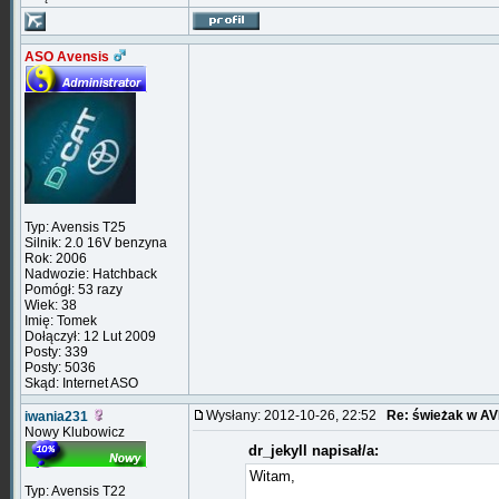
ASO Avensis
Typ: Avensis T25
Silnik: 2.0 16V benzyna
Rok: 2006
Nadwozie: Hatchback
Pomógł: 53 razy
Wiek: 38
Imię: Tomek
Dołączył: 12 Lut 2009
Posty: 339
Posty: 5036
Skąd: Internet ASO
Wysłany: 2012-10-26, 22:52
Re: świeżak w AV
iwania231
Nowy Klubowicz
dr_jekyll napisał/a:
Witam,
Typ: Avensis T22