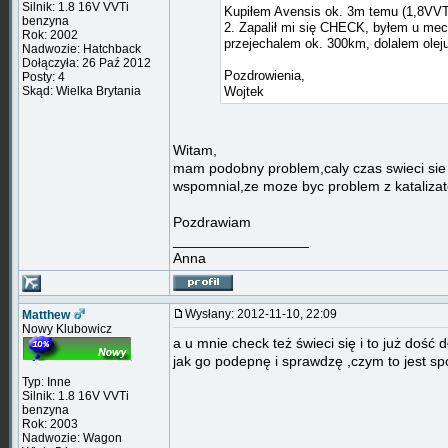
Silnik: 1.8 16V VVTi
Kupiłem Avensis ok. 3m temu (1,8VVT
benzyna
2. Zapalił mi się CHECK, byłem u mec
Rok: 2002
przejechalem ok. 300km, dolalem oleju 
Nadwozie: Hatchback
Dołączyła: 26 Paź 2012
Pozdrowienia,
Posty: 4
Skąd: Wielka Brytania
Wojtek
Witam,
mam podobny problem,caly czas swieci sie 
wspomnial,ze moze byc problem z katalizat
Pozdrawiam
_________________
Anna
Wysłany: 2012-11-10, 22:09
Matthew
Nowy Klubowicz
a u mnie check też świeci się i to już dość 
jak go podepnę i sprawdzę ,czym to jest sp
Typ: Inne
Silnik: 1.8 16V VVTi
benzyna
Rok: 2003
Nadwozie: Wagon