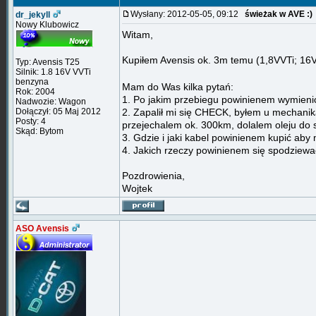
Wysłany: 2012-05-05, 09:12
świeżak w AVE :)
dr_jekyll
Nowy Klubowicz
Witam,
Kupiłem Avensis ok. 3m temu (1,8VVTi; 16V 
Typ: Avensis T25
Silnik: 1.8 16V VVTi
benzyna
Mam do Was kilka pytań:
Rok: 2004
1. Po jakim przebiegu powinienem wymieni
Nadwozie: Wagon
Dołączył: 05 Maj 2012
2. Zapalił mi się CHECK, byłem u mechanik
Posty: 4
przejechalem ok. 300km, dolalem oleju do s
Skąd: Bytom
3. Gdzie i jaki kabel powinienem kupić aby
4. Jakich rzeczy powinienem się spodziewa
Pozdrowienia,
Wojtek
ASO Avensis