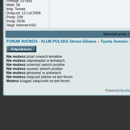
Pomógł: 53 razy
Wiek: 38
Imię: Tomek
Dołączył: 12 Lut 2009
Posty: 339
Posty: 5036
Skąd: Internet ASO
Wyświetl posty z
FORUM AVENSIS - KLUB POLSKA Strona Główna
»
Toyota Avensis
Nie możesz
pisać nowych tematów
Nie możesz
odpowiadać w tematach
Nie możesz
zmieniać swoich postów
Nie możesz
usuwać swoich postów
Nie możesz
głosować w ankietach
Nie możesz
załączać plików na tym forum
Możesz
ściągać załączniki na tym forum
Powered by
ph