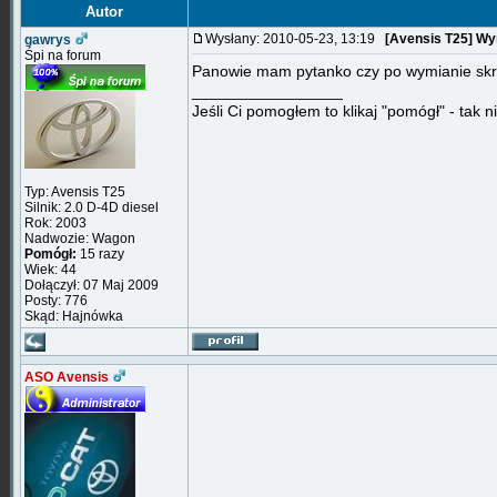
Autor
Wysłany: 2010-05-23, 13:19
[Avensis T25] Wy
gawrys
Śpi na forum
Panowie mam pytanko czy po wymianie skrz
_________________
Jeśli Ci pomogłem to klikaj "pomógł" - tak n
Typ: Avensis T25
Silnik: 2.0 D-4D diesel
Rok: 2003
Nadwozie: Wagon
Pomógł:
15 razy
Wiek: 44
Dołączył: 07 Maj 2009
Posty: 776
Skąd: Hajnówka
ASO Avensis