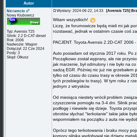
Autor
Wysłany: 2024-06-22, 14:33
[Avensis T25] Bra
Nicramcio
Nowy Klubowicz
Witam wszystkich!
Liczę, że forumowicze będą mieli mi jak pom
rozstawać, jednak w ostatnim czasie coś 
Typ: Avensis T25
Silnik: 2.2 D-CAT diesel
Rok: 2006
PACJENT: Toyota Avensis 2.2D-CAT 2006 -
Nadwozie: Wagon
Dołączył: 22 Cze 2024
Posty: 3
Auto posiadam od stycznia 2017 roku. Po 
Skąd: Olkusz
Początkowo został wyprany, ale nie przyni
jak marzenie, był odmulony i nie było na c
sadzą EGR. Później nic już nie grzebałem pr
tylko od czasu do czasu trasy w okresie 2
tych przebiegów to trasy). W tym roku z rz
jednym z wtrysków.
Od miesiąca niestety wrócił problem związ
czyszczenie pomogło na 3-4 dni. Silnik prac
podłogę i niewiele się dzieje. Toyota prz
obrotów słychać "terkotanie" takie jakie by
wspomniałem na początku z auta nie wydo
Oprócz tego terkotowania i braku mocy poja
komory silnika wydobywał się dziwny metal