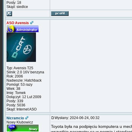
Posty: 18
Skąd: siedlce
ASO Avensis
Typ: Avensis T25
Silnik: 2.0 16V benzyna
Rok: 2006
Nadwozie: Hatchback
Pomógł: 53 razy
Wiek: 38
Imię: Tomek
Dołączył: 12 Lut 2009
Posty: 339
Posty: 5036
Skąd: Internet ASO
Wysłany: 2024-06-24, 00:32
Nicramcio
Nowy Klubowicz
Toyota była na podpięciu komputera u mecha
wszystkie parametry są w normie i standar