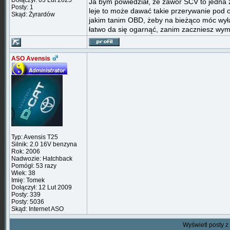
Dołączył: 03 Lut 2025
Ja bym powiedział, że zawór SCV to jedna z 
Posty: 1
leje to może dawać takie przerywanie pod
Skąd: Żyrardów
jakim tanim OBD, żeby na bieżąco móc wyłap
łatwo da się ogarnąć, zanim zaczniesz wymi
ASO Avensis
Typ: Avensis T25
Silnik: 2.0 16V benzyna
Rok: 2006
Nadwozie: Hatchback
Pomógł: 53 razy
Wiek: 38
Imię: Tomek
Dołączył: 12 Lut 2009
Posty: 339
Posty: 5036
Skąd: Internet ASO
Wyświetl posty z