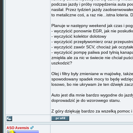
podczas jazdy i próby rozpędzenia auta pod
nasilał. Przez tydzień jazdy zaobserwowałe
to metaliczne coś, a raz nie...istna loteria.
Planuje w następny weekend jak czas i pog
- wyczyścić ponownie EGR, jak nie poskutku
- wyczyścić kolektor dolotowy
- wyczyścić przepływomierz oraz przepustn
- wyczyścić zawór SCV, chociaż jak oczytał
- wyczyścić pompę paliwa pod tylnią kanapą
zmiękła ale za nic w świecie nie chciał puś
uszkodzić?
Olej i filtry były zmieniane w majówkę, t
spowodowany spadek mocy to będę wdzięczny
losowo, bo nie ukrywam że ten dźwięk zacz
Auto jest dla mnie bardzo wygodne do jazdy
doprowadzić je do wzorowego stanu.
Z góry dziękuję bardzo za wszelką pomoc i
ASO Avensis