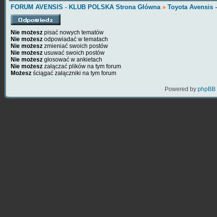
FORUM AVENSIS - KLUB POLSKA Strona Główna
»
Toyota Avensis 
Nie możesz
pisać nowych tematów
Nie możesz
odpowiadać w tematach
Nie możesz
zmieniać swoich postów
Nie możesz
usuwać swoich postów
Nie możesz
głosować w ankietach
Nie możesz
załączać plików na tym forum
Możesz
ściągać załączniki na tym forum
Powered by
phpBB