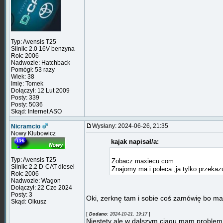
Typ: Avensis T25
Silnik: 2.0 16V benzyna
Rok: 2006
Nadwozie: Hatchback
Pomógł: 53 razy
Wiek: 38
Imię: Tomek
Dołączył: 12 Lut 2009
Posty: 339
Posty: 5036
Skąd: Internet ASO
Wysłany: 2024-06-26, 21:35
Nicramcio
Nowy Klubowicz
kajak napisał/a:
Typ: Avensis T25
Zobacz maxiecu.com
Silnik: 2.2 D-CAT diesel
Znajomy ma i poleca ,ja tylko przekaz
Rok: 2006
Nadwozie: Wagon
Dołączył: 22 Cze 2024
Posty: 3
Oki, zerknę tam i sobie coś zamówię bo m
Skąd: Olkusz
[
Dodano
: 2024-10-21, 19:17
]
Niestety ale w dalszym ciągu mam problem 