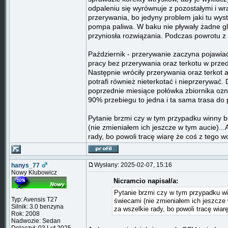
odpaleniu się wyrównuje z pozostałymi i wra
przerywania, bo jedyny problem jaki tu wys
pompa paliwa. W baku nie pływały żadne gl
przyniosła rozwiązania. Podczas powrotu z 
Październik - przerywanie zaczyna pojawiać
pracy bez przerywania oraz terkotu w przedz
Następnie wróciły przerywania oraz terkot ale
potrafi również nieterkotać i nieprzerywać
poprzednie miesiące połówka zbiornika ozn
90% przebiegu to jedna i ta sama trasa do 
Pytanie brzmi czy w tym przypadku winny 
(nie zmieniałem ich jeszcze w tym aucie)...
rady, bo powoli tracę wiarę że coś z tego w
Wysłany: 2025-02-07, 15:16
hanys_77
Nowy Klubowicz
Nicramcio napisał/a:
Pytanie brzmi czy w tym przypadku w
Typ: Avensis T27
świecami (nie zmieniałem ich jeszcze 
Silnik: 3.0 benzyna
za wszelkie rady, bo powoli tracę wiar
Rok: 2008
Nadwozie: Sedan