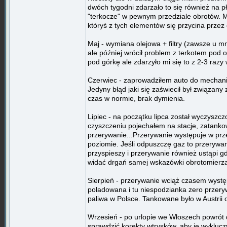
dwóch tygodni zdarzało to się również na p
"terkocze" w pewnym przedziale obrotów. M
któryś z tych elementów się przycina przez 
Maj - wymiana olejowa + filtry (zawsze u m
ale później wrócił problem z terkotem pod 
pod górkę ale zdarzyło mi się to z 2-3 razy
Czerwiec - zaprowadziłem auto do mechanik
Jedyny błąd jaki się zaświecił był związany
czas w normie, brak dymienia.
Lipiec - na początku lipca został wyczyszcz
czyszczeniu pojechałem na stacje, zatank
przerywanie...Przerywanie występuje w prz
poziomie. Jeśli odpuszczę gaz to przerywan
przyspieszy i przerywanie również ustąpi
widać drgań samej wskazówki obrotomierza 
Sierpień - przerywanie wciąż czasem wystę
poładowana i tu niespodzianka zero przery
paliwa w Polsce. Tankowane było w Austrii o
Wrzesień - po urlopie we Włoszech powrót 
sprawdzić korekty wtrysków, aby je wykluc