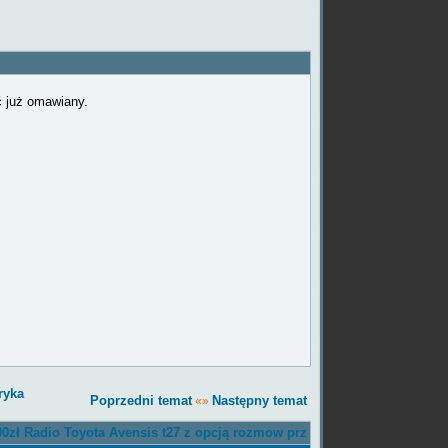
ć już omawiany.
ryka
Poprzedni temat
Następny temat
«»
0zł Radio Toyota Avensis t27 z opcją rozmow prz