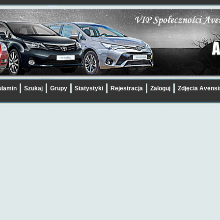
lamin
Szukaj
Grupy
Statystyki
Rejestracja
Zaloguj
Zdjęcia Avens