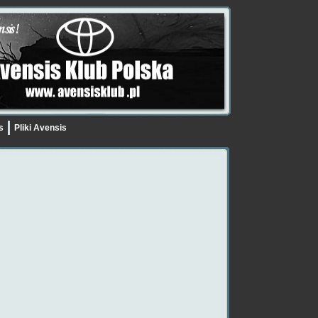
is
Pliki Avensis