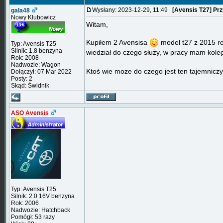
Wysłany: 2023-12-29, 11:49
[Avensis T27] Prz
gala48
Nowy Klubowicz
Witam,
Kupiłem 2 Avensisa
model t27 z 2015 rok
Typ: Avensis T25
Silnik: 1.8 benzyna
wiedział do czego służy, w pracy mam koleg
Rok: 2008
Nadwozie: Wagon
Ktoś wie moze do czego jest ten tajemniczy
Dołączył: 07 Mar 2022
Posty: 2
Skąd: Świdnik
ASO Avensis
Typ: Avensis T25
Silnik: 2.0 16V benzyna
Rok: 2006
Nadwozie: Hatchback
Pomógł: 53 razy