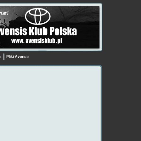
is
Pliki Avensis