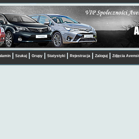
lamin
Szukaj
Grupy
Statystyki
Rejestracja
Zaloguj
Zdjęcia Avens